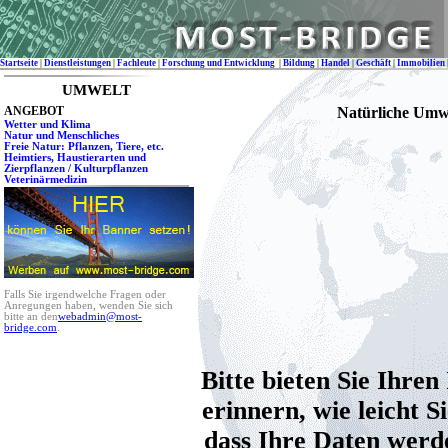
Startseite
|
Dienstleistungen
|
Fachleute
|
Forschung und Entwicklung
|
Bildung
|
Handel
|
Geschäft
|
Immobilien
UMWELT
ANGEBOT
Natürliche Umwe
Wetter und Klima
Natur und Menschliches
Freie Natur: Pflanzen, Tiere, etc.
Heimtiers, Haustierarten und
Zierpflanzen / Kulturpflanzen
Veterinärmedizin
Falls Sie irgendwelche Fragen oder
Anregungen haben, wenden Sie sich
bitte an den
webadmin@most-
bridge.com
.
Bitte bieten Sie Ihre
erinnern, wie leicht S
dass Ihre Daten werde