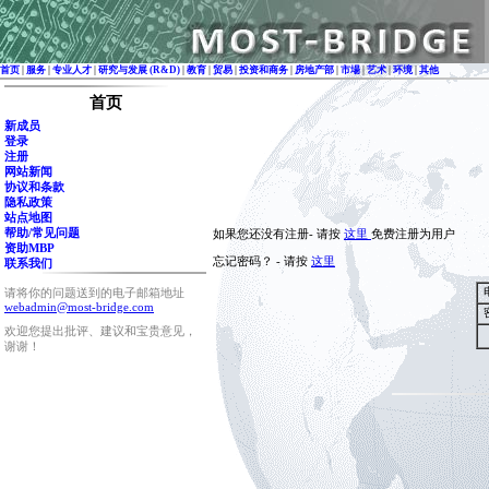
首页
|
服务
|
专业人才
|
研究与发展 (R&D)
|
教育
|
贸易
|
投资和商务
|
房地产部
|
市場
|
艺术
|
环境
|
其他
首页
新成员
登录
注册
网站新闻
协议和条款
隐私政策
站点地图
帮助/常见问题
如果您还没有注册- 请按
这里
免费注册为用户
资助MBP
忘记密码？ - 请按
这里
联系我们
请将你的问题送到的电子邮箱地址
webadmin@most-bridge.com
欢迎您提出批评、建议和宝贵意见，
谢谢！