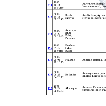
2006-
Agriculture; Biologie
314
10-11
Vacances-travail; Éco
10:59:50
2006-
Russie:
Académique; Agricultu
313
10-11
Kirovsk
l'environnement; Rech
08:23:49
Amérique
2006-
latine
243
09-22
Brésil;
00:29:45
Paraguay
2006-
Extrême-
195
09-12
Orient
15:06:55
Russie
2006-
170
09-06
Finlande
Auberge; Bateaux, Voi
10:16:15
2006-
Aménagements pour le
125
08-25
Hollandes
d'hôtels; Europe occi
04:28:17
2006-
Animaux Domestiques 
122
08-24
Allemagne
barres; Réception ou
06:09:23