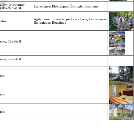
aillent à l'étranger
Les Sciences Biologiques, Écologie, Botanique
r des étudiants)
Agriculture, foresterie, pêche et chasse, Les Sciences
rtise
Biologiques, Botanique
nces, Circuits &
nces, Circuits &
els
els
els