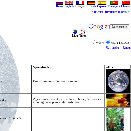
Russe
English
Français
Deutsch
Español
Português
Chinois
S'inscrire
|
Ouverture de session
Lieu
Trier
WWW
MOST-BRIDGE
Plan du site
Retour
Spécialisation
offre
ne
Environnement: Nature humaine
Agriculture, foresterie, pêche et chasse, Animaux de
rtise
compagnie et plantes domestiquées
nces, Circuits &