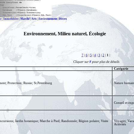
se
|
Immobilière
|
Marché
|
Arts
|
Environnement
|
Divers
Environnement, Milieu naturel, Écologie
7
|
6
|
5
|
4
|
3
|
2
|
1
|
Cliquer sur
#
pour plus de détails
Catégorie
nt; Protection; Russie; St.Petersburg
Nature humai
Conseil et expe
Excursions; Jardin botanique; Marche à Pied; Randonnée; Région polaire; Visite
Voyages; Vaca
Activités