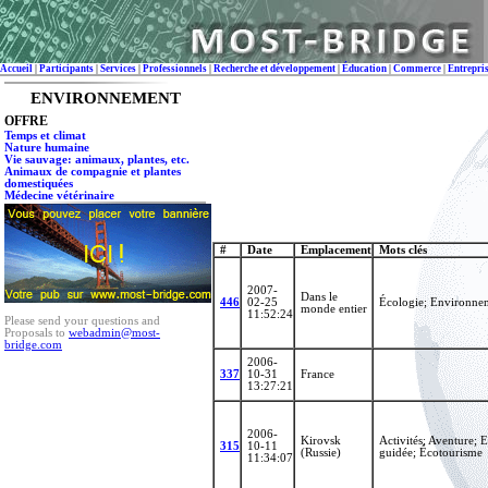
Accueil
|
Participants
|
Services
|
Professionnels
|
Recherche et développement
|
Éducation
|
Commerce
|
Entrepri
ENVIRONNEMENT
OFFRE
Temps et climat
Nature humaine
Vie sauvage: animaux, plantes, etc.
Animaux de compagnie et plantes
domestiquées
Médecine vétérinaire
#
Date
Emplacement
Mots clés
2007-
Dans le
446
02-25
Écologie; Environneme
monde entier
11:52:24
Please send your questions and
Proposals to
webadmin@most-
bridge.com
2006-
337
10-31
France
13:27:21
2006-
Kirovsk
Activités; Aventure; 
315
10-11
(Russie)
guidée; Écotourisme
11:34:07