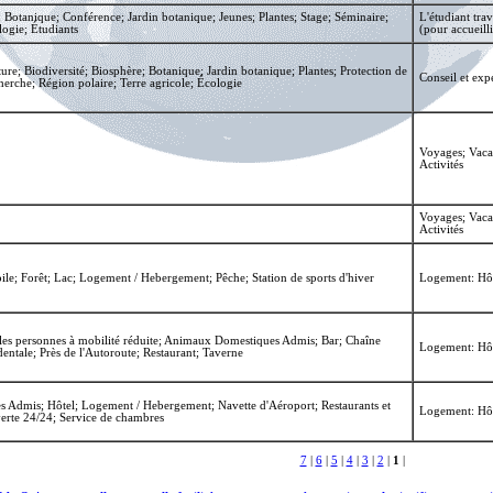
; Botanique; Conférence; Jardin botanique; Jeunes; Plantes; Stage; Séminaire;
L'étudiant trav
logie; Étudiants
(pour accueilli
re; Biodiversité; Biosphère; Botanique; Jardin botanique; Plantes; Protection de
Conseil et expe
erche; Région polaire; Terre agricole; Écologie
Voyages; Vaca
Activités
Voyages; Vaca
Activités
le; Forêt; Lac; Logement / Hebergement; Pêche; Station de sports d'hiver
Logement: Hôt
s personnes à mobilité réduite; Animaux Domestiques Admis; Bar; Chaîne
Logement: Hôt
dentale; Près de l'Autoroute; Restaurant; Taverne
Admis; Hôtel; Logement / Hebergement; Navette d'Aéroport; Restaurants et
Logement: Hôt
verte 24/24; Service de chambres
7
|
6
|
5
|
4
|
3
|
2
|
1
|