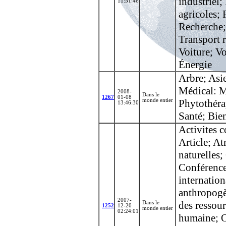
industriel;
11:51:46
agricoles; 
Recherche; 
Transport 
Voiture; V
Énergie
Arbre; Asi
Médical: M
2008-
Dans le
1267
01-08
monde entier
Phytothérap
13:46:30
Santé; Bien
Activites 
Article; At
naturelles
Conférence
internation
anthropogèn
2007-
des ressour
Dans le
1252
12-20
monde entier
02:24:01
humaine; O