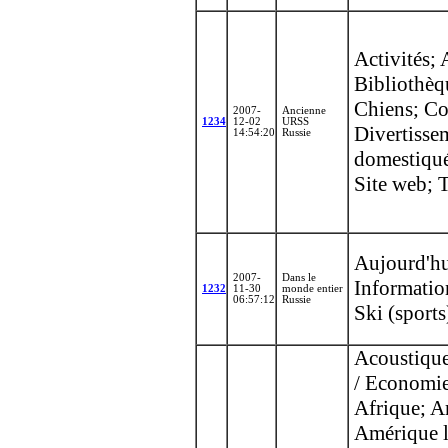
Activités;
Bibliothèq
Chiens; C
2007-
Ancienne
1234
12-02
URSS
Divertisse
14:54:20
Russie
domestiquée
Site web; 
Aujourd'hu
2007-
Dans le
Information
1232
11-30
monde entier
06:57:12
Russie
Ski (sport
Acoustique
/ Economie
Afrique; A
Amérique l