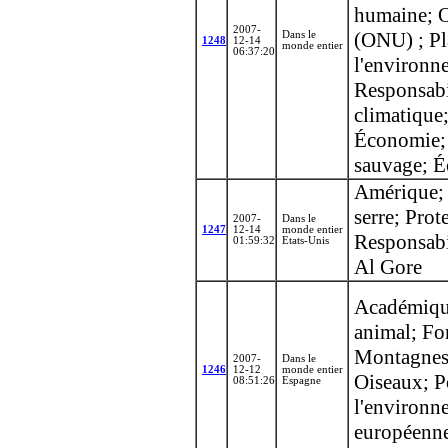
humaine; O
2007-
(ONU) ; Pl
Dans le
1248
12-14
monde entier
06:37:20
l'environn
Responsabi
climatique
Économie; 
sauvage; É
Amérique; 
serre; Prot
2007-
Dans le
1247
12-14
monde entier
Responsabi
01:59:32
Etats-Unis
Al Gore
Académiqu
animal; Fo
Montagnes;
2007-
Dans le
1246
12-12
monde entier
Oiseaux; P
08:51:26
Espagne
l'environn
européenne