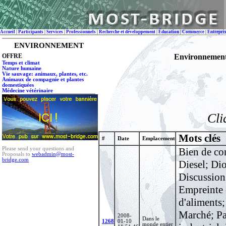
Accueil
|
Participants
|
Services
|
Professionnels
|
Recherche et développement
|
Éducation
|
Commerce
|
Entrepri
ENVIRONNEMENT
OFFRE
Environnement,
Temps et climat
Nature humaine
Vie sauvage: animaux, plantes, etc.
Animaux de compagnie et plantes
domestiquées
Médecine vétérinaire
Cli
Mots clés
#
Date
Emplacement
Please send your questions and
Bien de co
Proposals to
webadmin@most-
bridge.com
Diesel; Di
Discussion;
Empreinte 
d'aliments
Marché; Pa
2008-
Dans le
1268
01-10
monde entier