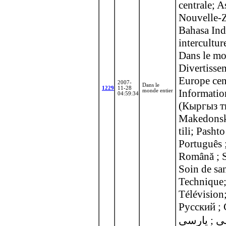
centrale; A
Nouvelle-Z
Bahasa Ind
intercultur
Dans le mo
Divertisse
Europe cent
2007-
Dans le
1229
11-28
Informatio
monde entier
04:59:34
(Кыргыз ти
Makedonski
tili; Pashto ( پشتو‎ ); Pays de l
Português 
Română ; S
Soin de sa
Technique;
Télévision
Русский ; С