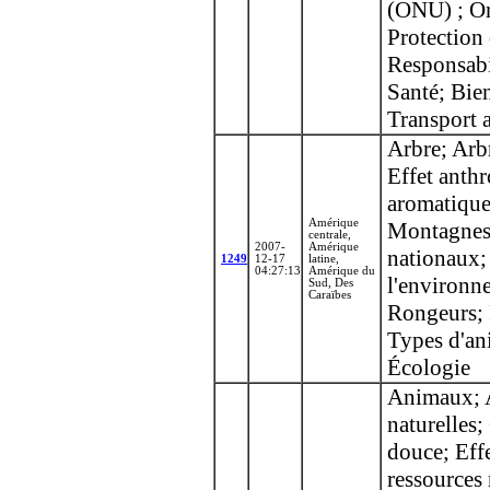
(ONU) ; Or
Protection
Responsabi
Santé; Bie
Transport 
Arbre; Arb
Effet anth
aromatique
Amérique
Montagnes;
centrale,
2007-
Amérique
nationaux;
1249
12-17
latine,
04:27:13
Amérique du
l'environne
Sud, Des
Caraïbes
Rongeurs; 
Types d'an
Écologie
Animaux; A
naturelles
douce; Effe
ressources 