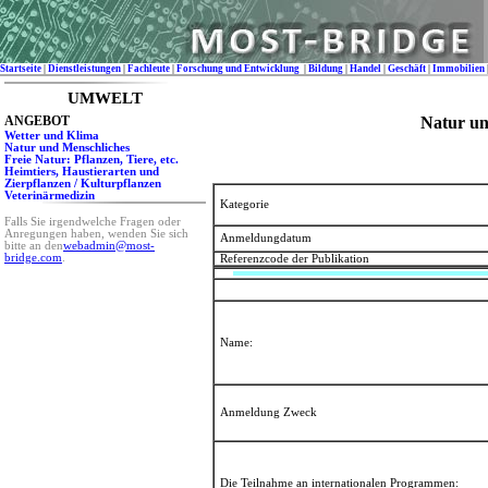
Startseite
|
Dienstleistungen
|
Fachleute
|
Forschung und Entwicklung
|
Bildung
|
Handel
|
Geschäft
|
Immobilien
UMWELT
ANGEBOT
Natur un
Wetter und Klima
Natur und Menschliches
Freie Natur: Pflanzen, Tiere, etc.
Heimtiers, Haustierarten und
Zierpflanzen / Kulturpflanzen
Veterinärmedizin
Kategorie
Falls Sie irgendwelche Fragen oder
Anregungen haben, wenden Sie sich
Anmeldungdatum
bitte an den
webadmin@most-
bridge.com
.
Referenzcode der Publikation
Name:
Anmeldung Zweck
Die Teilnahme an internationalen Programmen: